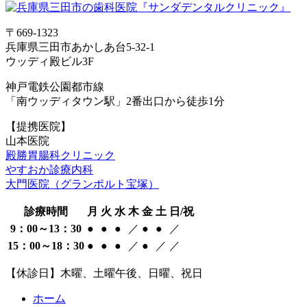
〒669-1323
兵庫県三田市あかしあ台5-32-1
ウッディ殿ビル3F
神戸電鉄公園都市線
「南ウッディタウン駅」2番出口から徒歩1分
【提携医院】
山本医院
殿勝胃腸科クリニック
やすおか診療内科
大門医院（グランポルト宝塚）
診療時間
月
火
水
木
金
土
日/祝
9：00～13：30
●
●
●
／
●
●
／
15：00～18：30
●
●
●
／
●
／
／
【休診日】木曜、土曜午後、日曜、祝日
ホーム