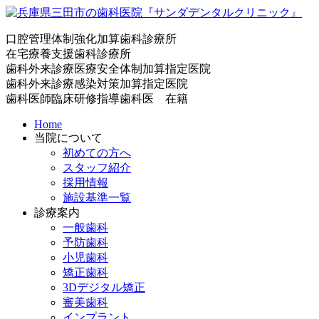
口腔管理体制強化加算歯科診療所
在宅療養支援歯科診療所
歯科外来診療医療安全体制加算指定医院
歯科外来診療感染対策加算指定医院
歯科医師臨床研修指導歯科医 在籍
Home
当院について
初めての方へ
スタッフ紹介
採用情報
施設基準一覧
診療案内
一般歯科
予防歯科
小児歯科
矯正歯科
3Dデジタル矯正
審美歯科
インプラント