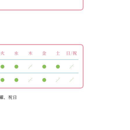
火
水
木
金
土
日/祝
●
●
／
●
●
／
●
●
／
●
／
／
曜、祝日